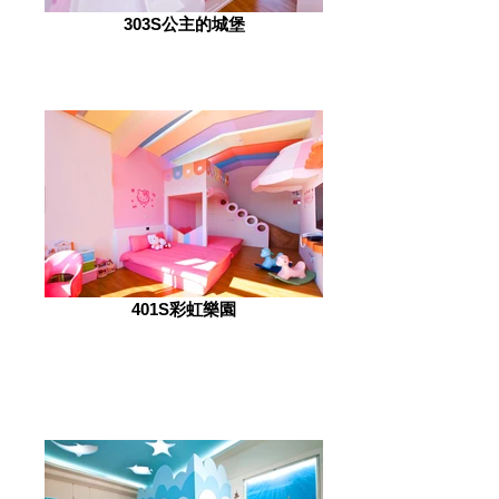
303S公主的城堡
401S彩虹樂園