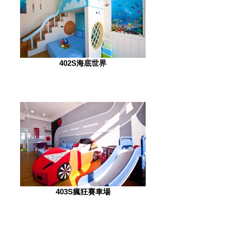
402S海底世界
403S瘋狂賽車場