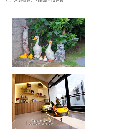
車、木製軌道、恐龍島冒險造景