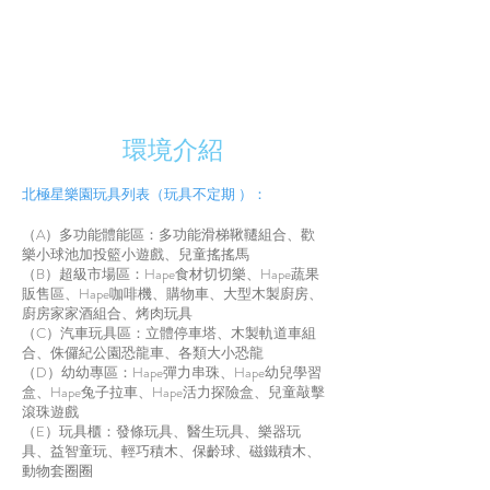
LINE訂房
環境介紹
北極星樂園玩具列表（玩具不定期 ）：
（A）多功能體能區：多功能滑梯鞦韆組合、歡
樂小球池加投籃小遊戲、兒童搖搖馬
（B）超級市場區：Hape食材切切樂、Hape蔬果
販售區、Hape咖啡機、購物車、大型木製廚房、
廚房家家酒組合、烤肉玩具
（C）汽車玩具區：立體停車塔、木製軌道車組
合、侏儸紀公園恐龍車、各類大小恐龍
（D）幼幼專區：Hape彈力串珠、Hape幼兒學習
盒、Hape兔子拉車、Hape活力探險盒、兒童敲擊
滾珠遊戲
（E）玩具櫃：發條玩具、醫生玩具、樂器玩
具、益智童玩、輕巧積木、保齡球、磁鐵積木、
動物套圈圈