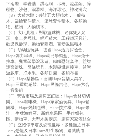
下兩層，攀岩牆、鑽地洞、吊橋、流星錘、障
礙物、沙包、溜滑梯、海洋球池、神秘洞穴
（B）大積木牆：共計五大類積木，一般積
木、齒輪套件積木、滾球套件積木、各類動
物、植物、人物積木。
（C）大玩具櫃：對戰籃球機、迷你雙人足
球、桌上乒乓球、輕巧積木、工程師玩具組、
歡樂保齡球、動物套圈圈、百變磁鐵積木
（D）幼幼區玩具：德國Hape活力探險盒、
Hape彈力串珠、Hape幼兒學習盒、Hape兔子
拉車、兒童敲擊滾珠遊、磁鐵恐龍套件、益智
迷宮滾珠、發條玩具、木製磁鐵連接車、益智
遊戲車、打水果、各類拼圖、各類布書
（E）Hape樂器區：德國Hape音樂大鋼琴、
Hape三重動感鼓、Hape民謠吉他、Hape六合
一音樂組
（F）黃昏市場及廚房烹飪區：Hape食材切切
樂、Hape咖啡機、Hape家家酒玩具、Hape鬆
餅機、Hape烤麵包機、Hape攪拌機、Hape果
汁 、生猛海鮮區、新鮮水果區、手作麵包
區、購物車、大型木製廚房、廚房家家酒組合
（G）立體停車塔及恐龍世界：多種類之日本
Tomy恐龍及日本Tomy野生動物、遊戲軌道